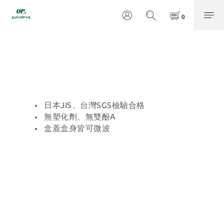
日本JIS、台灣SGS檢驗合格
無塑化劑、無雙酚A
盒蓋盒身皆可微波