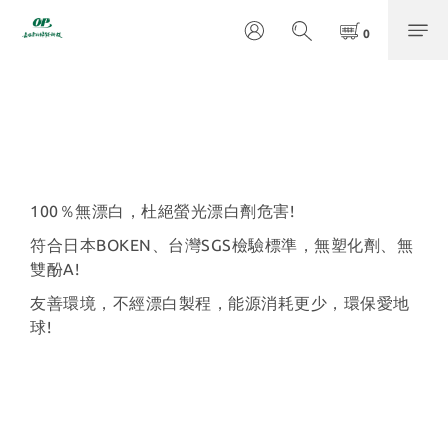
100％無漂白，杜絕螢光漂白劑危害!
符合日本BOKEN、台灣SGS檢驗標準，無塑化劑、無
雙酚A!
友善環境，不經漂白製程，能源消耗更少，環保愛地
球!