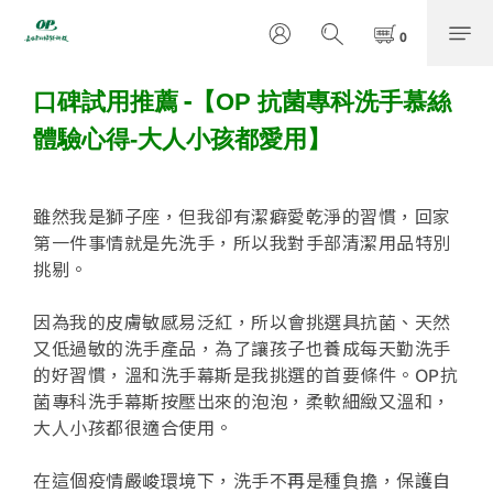
-
口碑試用推薦
【OP 抗菌專科洗手慕絲
體驗心得-大人小孩都愛用】
雖然我是獅子座，但我卻有潔癖愛乾淨的習慣，
回家
第一件事情就是先洗手，所以我對手部清潔用品特別
挑剔。
因為我的皮膚敏感易泛紅，所以會挑選具抗菌、
天然
又低過敏的洗手產品，為了讓孩子也養成每天勤洗手
的好習慣，
溫和洗手幕斯是我挑選的首要條件。
OP抗
菌專科洗手幕斯按壓出來的泡泡，柔軟細緻又溫和，
大人小孩都很適合使用。
在這個疫情嚴峻環境下，洗手不再是種負擔，保護自