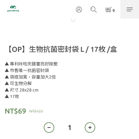
【OP】生物抗菌密封袋 L / 17枚 /盒
▲ 專利咔啦夾鏈響亮好按壓
▲ 市售唯一抗菌密封袋
▲ 袋底加寬，容量加大2倍
▲ 可生物分解
▲ 尺寸 28x28 cm 
▲ 17枚
NT$69
NT$123