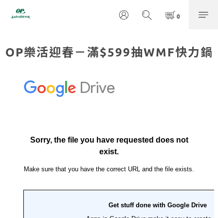
OP樂活迎春－滿$599抽WMF快力鍋