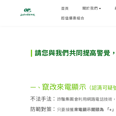
關於我們
首頁
超值優惠組合
|
請您與我們共同提高警覺
竄改來電顯示
一、
（認清可疑
不法手法：
詐騙集團會利用網路電話技術
防範對策：
只要接獲
來電顯示開頭為 「+」