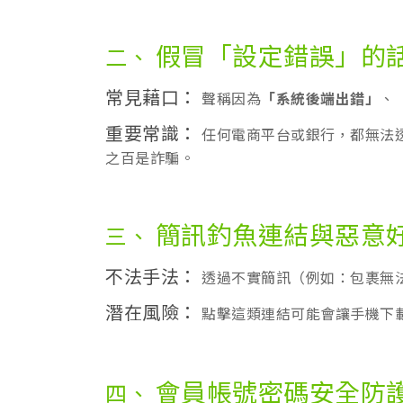
假冒「設定錯誤」的
二、
常見藉口：
聲稱因為
「系統後端出錯」
、
重要常識：
任何電商平台或銀行，都無法透
之百是詐騙。
簡訊釣魚連結與惡意
三、
不法手法：
透過不實簡訊（例如：包裹無
潛在風險：
點擊這類連結可能會讓手機下
會員帳號密碼安全防
四、