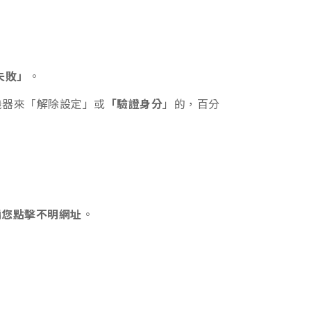
失敗」
。
機器來「解除設定」或
「驗證身分
」的，百分
騙您點擊不明網址
。
。