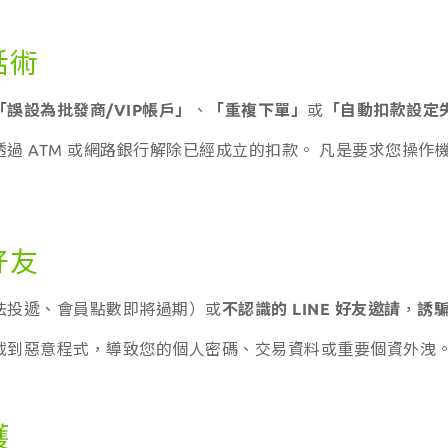
話術
「誤設為批發商/VIP帳戶」
、
「重複下單」
或
「自動扣款設定
過 ATM 或網路銀行解除已經成立的扣款。 凡是要求您操作
好友
法投遞、會員點數即將過期）或
不認識的 LINE 好友邀請
，
誘
載到惡意程式，導致您的個人密碼、交易資料或重要個資外洩
護