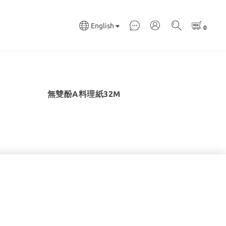
English
無雙酚A料理紙32M