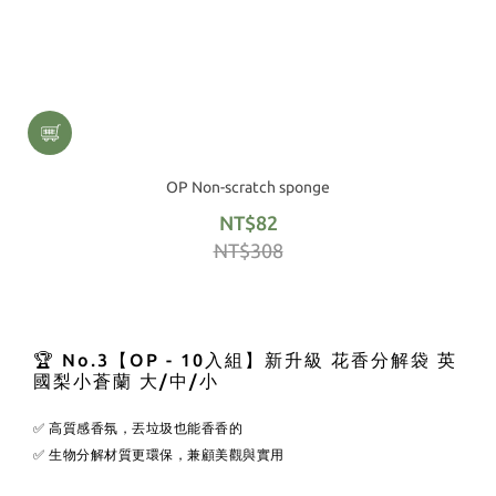
OP Non-scratch sponge
NT$82
NT$308
🏆 No.3【OP - 10入組】新升級 花香分解袋 英
國梨小蒼蘭 大/中/小
✅ 高質感香氛，丟垃圾也能香香的
✅ 生物分解材質更環保，兼顧美觀與實用