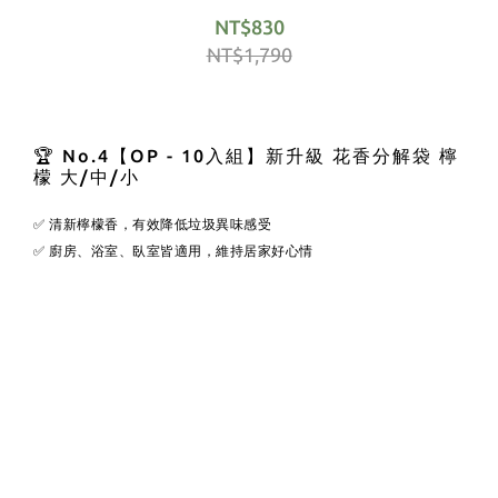
NT$830
NT$1,790
🏆 No.4【OP - 10入組】新升級 花香分解袋 檸
檬 大/中/小
✅ 清新檸檬香，有效降低垃圾異味感受
✅ 廚房、浴室、臥室皆適用，維持居家好心情