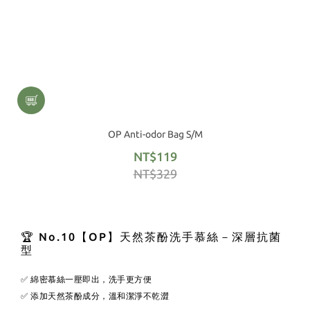
OP Anti-odor Bag S/M
NT$119
NT$329
🏆 No.10【OP】天然茶酚洗手慕絲－深層抗菌
型
✅ 綿密慕絲一壓即出，洗手更方便
✅ 添加天然茶酚成分，溫和潔淨不乾澀