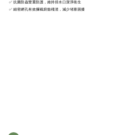
✅ 抗菌防蟲雙重防護，維持排水口潔淨衛生
✅ 細密網孔有效攔截廚餘殘渣，減少堵塞困擾