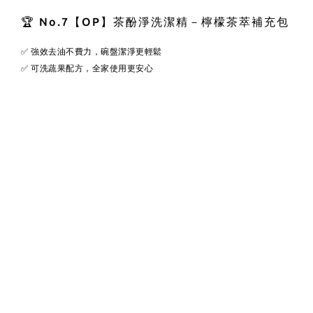
🏆 No.7【OP】茶酚淨洗潔精－檸檬茶萃補充包
✅ 強效去油不費力，碗盤潔淨更輕鬆
✅ 可洗蔬果配方，全家使用更安心