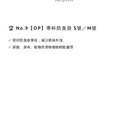
🏆 No.9【OP】專科防臭袋 S號／M號
✅ 密封防臭效果佳，減少異味外洩
✅ 廚餘、尿布、寵物排泄物都能輕鬆處理