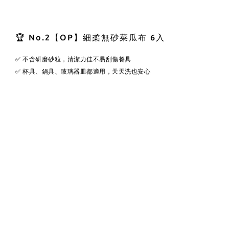
🏆 No.2
【OP】細柔無砂菜瓜布 6入
✅ 不含研磨砂粒，清潔力佳不易刮傷餐具
✅ 杯具、鍋具、玻璃器皿都適用，天天洗也安心