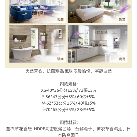
天然芳香、抗菌驅蟲 氣味浪漫愉悅、寧靜自然
四捲規格:
XS-40*36公分±5%/ 72張±5%
S-56*43公分±5%/ 60張±5%
M-62*53公分±5%/ 40張±5%
L-70*65公分±5%/ 28張±5%
四捲材質:
薰衣草花香袋- HDPE高密度聚乙烯、分解粒子、薰衣草香精油、日
本防臭因子