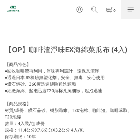
【OP】咖啡渣淨味EX海綿菜瓜布 (4入)
【商品特色】
●回收咖啡渣再利用，淨味專利設計，環保又潔淨
●通過日本JIS檢驗無塑化劑，安全、無毒，安心使用
●鑽石鋼砂、360度迅速鏟除難洗頑垢
●細緻海綿、起泡迅速T20海棉孔洞細緻，起泡迅速
【商品規格】
材質/成份：鑽石晶砂、樹脂纖維、T20泡棉、咖啡渣、咖啡萃取、
T20泡綿 
數量：4入裝/包 成份
規格：11.4公分X7.6公分X3.2公分 4入/包
保存期限：10年