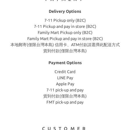
Delivery Options
7-11 Pickup only (B2C)
7-11 Pickup and pay in store (B2C)
Family Mart Pickup only (B2C)
Family Mart Pickup and pay in store (B2C)
本地郵寄(僅限台灣本島) 信用卡、ATM付款請選擇此配送方式
貨到付款(僅限台灣本島)
Payment Options
Credit Card
LINE Pay
Apple Pay
7-11 pick-up and pay
貨到付款(僅限台灣本島)
FMT pick-up and pay
CUSTOMER