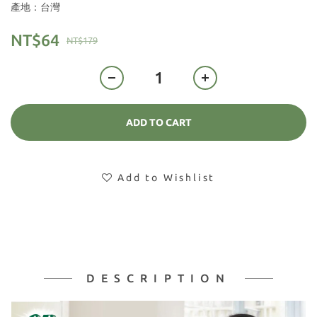
產地：台灣
NT$64
NT$179
ADD TO CART
Add to Wishlist
DESCRIPTION