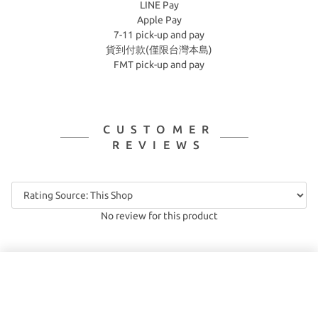
LINE Pay
Apple Pay
7-11 pick-up and pay
貨到付款(僅限台灣本島)
FMT pick-up and pay
CUSTOMER
REVIEWS
No review for this product