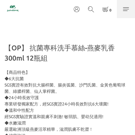
【OP】 抗菌專科洗手慕絲-燕麥乳香
300ml 12瓶組
【商品特色】
◆6大抗菌
SGS實證有效對抗大腸桿菌、腸炎弧菌、沙門氏菌、金黃色葡萄球
菌、綠膿桿菌、仙人掌桿菌。
◆24小時長效守護
專業研發獨家配方，經SGS實證24小時長效對抗6大壞菌!
◆溫和中性配方
經SGS實驗證實溫和親膚不刺激! 敏弱肌、嬰幼兒適用!
◆水嫩滋潤
嚴選歐洲頂級燕麥活萃精華，滋潤肌膚不乾澀！