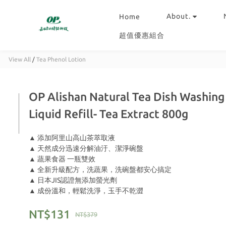
About.
Home
超值優惠組合
View All
/
Tea Phenol Lotion
OP Alishan Natural Tea Dish Washing
Liquid Refill- Tea Extract 800g
▲ 添加阿里山高山茶萃取液
▲ 天然成分迅速分解油汙、潔淨碗盤
▲ 蔬果食器 一瓶雙效
▲ 全新升級配方，洗蔬果，洗碗盤都安心搞定
▲ 日本JIS認證無添加螢光劑
▲ 成份溫和，輕鬆洗淨，玉手不乾澀
NT$131
NT$379