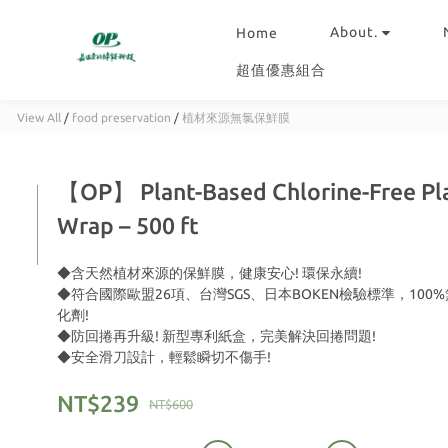
About.
Home
超值優惠組合
View All
/
food preservation
/
植材來源無氯保鮮膜
【OP】 Plant-Based Chlorine-Free Pla
Wrap – 500 ft
◆含天然植材來源的保鮮膜，健康安心! 環保永續!
◆符合國際歐盟26項、台灣SGS、日本BOKEN檢驗標準，100
化劑!
◆防回捲再升級! 新型專利紙盒，完美解決回捲問題!
◆安全滑刀設計，輕鬆瞬切不傷手!
NT$239
NT$600