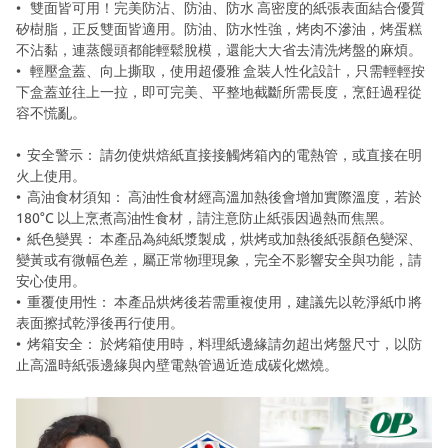
• 雙面皆可用！完美防沾、防油、防水 高密度的紙張表面結合優質
矽樹脂，正反雙面皆適用。防油、防水性強，烤肉不滲油，烤蛋糕
不沾黏，連蒸饅頭都能輕鬆脫模，還能大大省去清洗烤盤的麻煩。
• 輕壓盒蓋、向上撕取，使用超優雅 盒裝人性化設計，只需輕輕按
下盒蓋並往上一拉，即可完美、平整地截斷所需長度，烹飪過程從
容不慌亂。
• 安全警示： 請勿使烘焙紙直接接觸烤箱內的電熱管，或直接在明
火上使用。
• 高油食材須知： 高油性食材經高溫加熱後會增加實際溫度，若於
180°C 以上烹煮高油性食材，請注意防止紙張因過熱而焦黑。
• 紙色變異： 本產品為純紙漿製成，烘烤或加熱後紙張顏色變深、
變黃或有微幅色差，屬正常物理現象，完全不影響安全與功能，請
安心使用。
• 重覆使用性： 本產品烘烤後若需重複使用，建議先以乾淨紙巾將
表面擦拭乾淨後再行使用。
• 烤箱安全： 於烤箱使用時，料理紙邊緣請勿超出烤盤尺寸，以防
止高溫時紙張邊緣與內壁電熱管過近造成碳化燃燒。