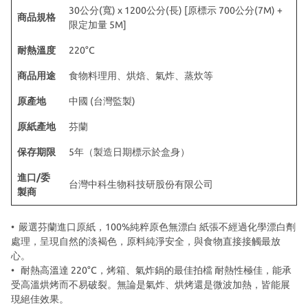
30公分(寬) x 1200公分(長) [原標示 700公分(7M) +
商品規格
限定加量 5M]
耐熱溫度
220°C
商品用途
食物料理用、烘焙、氣炸、蒸炊等
原產地
中國 (台灣監製)
原紙產地
芬蘭
保存期限
5年（製造日期標示於盒身）
進口/委
台灣中科生物科技研股份有限公司
製商
• 嚴選芬蘭進口原紙，100%純粹原色無漂白 紙張不經過化學漂白劑
處理，呈現自然的淡褐色，原料純淨安全，與食物直接接觸最放
心。
• 耐熱高溫達 220°C，烤箱、氣炸鍋的最佳拍檔 耐熱性極佳，能承
受高溫烘烤而不易破裂。無論是氣炸、烘烤還是微波加熱，皆能展
現絕佳效果。