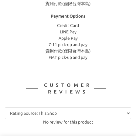
貨到付款(僅限台灣本島)
Payment Options
Credit Card
LINE Pay
Apple Pay
7-11 pick-up and pay
貨到付款(僅限台灣本島)
FMT pick-up and pay
CUSTOMER
REVIEWS
No review for this product