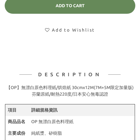
ADD TO CART
Add to Wishlist
DESCRIPTION
【OP】無漂白原色料理紙/烘焙紙 30cmx12M(7M+5M限定加量版)
芬蘭原紙/耐熱220度/日本安心無毒認證
項目
詳細規格資訊
商品品名
OP 無漂白原色料理紙
主要成份
純紙漿、矽樹脂