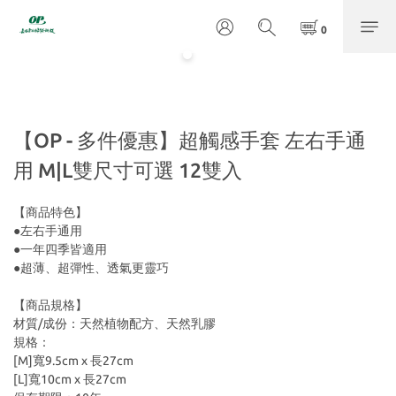
【OP - 多件優惠】超觸感手套 左右手通
用 M|L雙尺寸可選 12雙入
【商品特色】
●左右手通用
●一年四季皆適用
●超薄、超彈性、透氣更靈巧
【商品規格】
材質/成份：天然植物配方、天然乳膠 
規格：
[M]寬9.5cm x 長27cm
[L]寬10cm x 長27cm