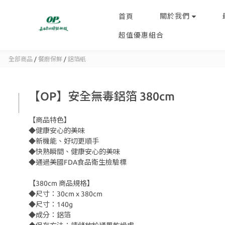
關於我們
首頁
超值優惠組合
全部商品
/
餐廚保鮮
/
鋁箔紙
【OP】安全無毒鋁箔 380cm
【商品特色】
◆健康安心的美味
◆新機能、好切更順手
◆快熟瞬間、健康安心的美味
◆通過美國FDA食品衛生檢驗標
【380cm 商品規格】
◆尺寸：30cm x 380cm
◆尺寸：140g
◆成分：鋁箔