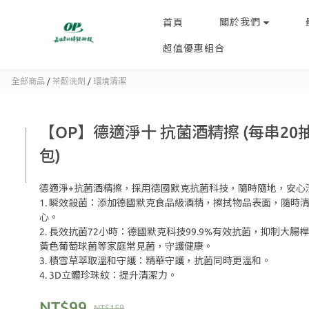
關於我們
首頁
超值優惠組合
全部商品
/
茶酚洗劑
/
環境清潔
【OP】德適淨十 抗菌酒精擦 (每串20抽
包)
德適淨+抗菌酒精擦，採用德國默克抗菌科技，隨時隨地，安心
1. 瞬效殺菌：添加德國默克食品級酒精，擦拭物品表面，隨時
心。
2. 長效抗菌72小時：德國默克科技99.9%有效抗菌，抑制大腸
黃色葡萄球菌等家庭常見菌，守護健康。
3. 積雪草萃取溫和守護：精華守護，抗菌同時更溫和。
4. 3D立體珍珠紋：提升清潔力。
NT$99
NT$159