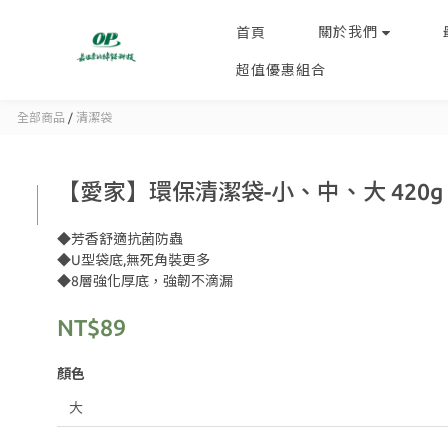
關於我們
首頁
超值優惠組合
全部商品
/
清潔袋
【愛家】環保清潔袋-小、中、大 420g
◆芳香舒適抗菌防蟲
◆U型袋底,無死角裝更多
◆8層強化厚底，強韌不滴漏
NT$89
顏色