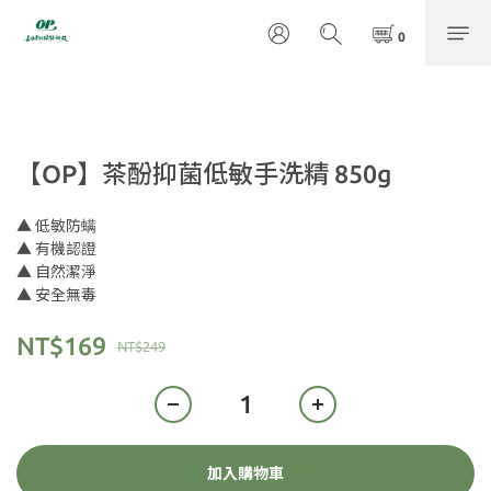
【OP】茶酚抑菌低敏手洗精 850g
▲ 低敏防螨
▲ 有機認證
▲ 自然潔淨
▲ 安全無毒
NT$169
NT$249
加入購物車