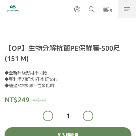
【OP】生物分解抗菌PE保鮮膜-500尺
(151 M)
◆全新升級好用不回捲
◆專利滑刀好切 好撕 好安心
◆通過SGS檢測不含塑化劑
NT$249
NT$529
加入購物車