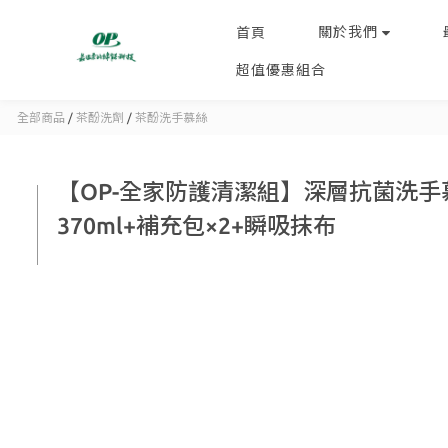
關於我們
首頁
超值優惠組合
全部商品
/
茶酚洗劑
/
茶酚洗手慕絲
【OP-全家防護清潔組】深層抗菌洗手
370ml+補充包×2+瞬吸抹布