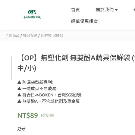
關於我們
首頁
超值優惠組合
全部商品
/
餐廚保鮮
/
保鮮袋 保鮮盒
【OP】無塑化劑 無雙酚A蔬果保鮮袋 (
中/小)
▲ 防漏袋型新專利:
▲ 一體成型不易破漏
▲ 符合日本BOKEN、台灣SGS檢驗
▲ 無雙酚A、不含塑化劑及重金屬
NT$89
NT$199
尺寸