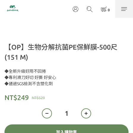
【OP】生物分解抗菌PE保鮮膜-500尺
(151 M)
◆全新升級好用不回捲
◆專利滑刀好切 好撕 好安心
◆通過SGS檢測不含塑化劑
NT$249
NT$529
加入購物車