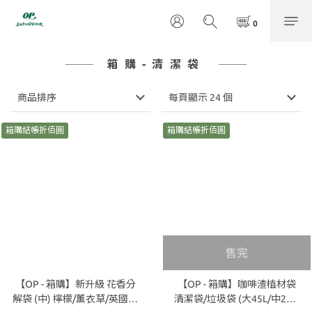
箱購-清潔袋
商品排序
每頁顯示 24 個
箱購結帳折佰圓
箱購結帳折佰圓
售完
【OP - 箱購】新升級 花香分
【OP - 箱購】咖啡渣植材袋
解袋 (中) 檸檬/薰衣草/英國梨
清潔袋/垃圾袋 (大45L/中20L/