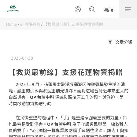
Home
/
部落格列表
/
【救災最前線】支援花蓮物資捐贈
文章分類
2026-01-30
【救災最前線】支援花蓮物資捐贈
2025 年 9 月，花蓮馬太鞍溪堰塞湖因強颱襲擊發生溢流潰
堤，嚴重的洪水與淤泥重創光復鄉。面對這場台灣近年來重大的
自然災害，
OP 台灣中科
深感災區復原工作的艱辛與急迫，第一
時間啟動物資捐贈行動。
在災後重整的過程中，「手」是重建家園最重要的力量，卻
也最容易受到傷害。
OP 台灣中科
為了守護災民與第一線救難人
員的雙手，特別調撥一批專業級防護手套送往災區，讓志工與鄉