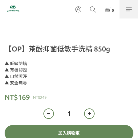
【OP】茶酚抑菌低敏手洗精 850g
▲ 低敏防螨
▲ 有機認證
▲ 自然潔淨
▲ 安全無毒
NT$169
NT$249
加入購物車