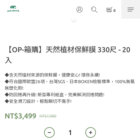
【OP-箱購】天然植材保鮮膜 330尺 - 20
入
◆含天然植材來源的保鮮膜，健康安心! 環保永續!
◆符合國際歐盟26項、台灣SGS、日本BOKEN檢驗標準，100%無氯
無塑化劑!
◆防回捲再升級! 新型專利紙盒，完美解決回捲問題!
◆安全滑刀設計，輕鬆瞬切不傷手!
NT$3,499
NT$7,980